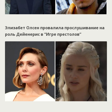
Элизабет Олсен провалила прослушивание на
роль Дейенерис в “Игре престолов”