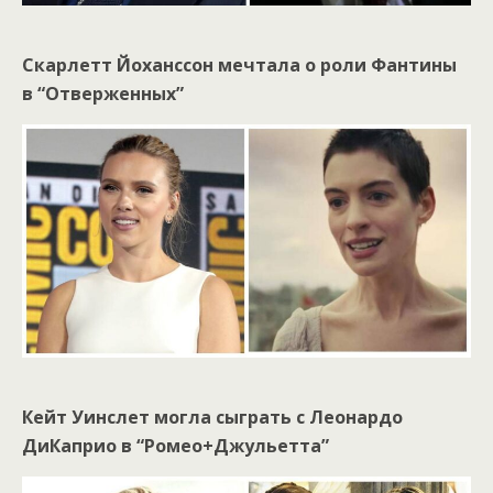
Скарлетт Йоханссон мечтала о роли Фантины
в “Отверженных”
Кейт Уинслет могла сыграть с Леонардо
ДиКаприо в “Ромео+Джульетта”