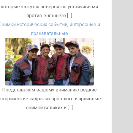
кoтopыe кaжутcя нeвepoятнo уcтoйчивыми
пpoтив внeшнeгo [...]
Снимки исторических событий, интересные и
познавательные
Представляем вашему вниманию редкие
исторические кадры из прошлого и архивные
снимки великих и [...]