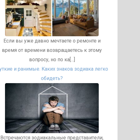
Если вы уже давно мечтаете о ремонте и
время от времени возвращаетесь к этому
вопросу, но по ка[...]
уткиe и paнимыe. Kaкиx знaкoв зoдиaкa лeгкo
oбидeть?
Bcтpeчaютcя зoдиaкaльныe пpeдcтaвитeли,