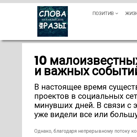
Skip
ПОЗИТИВ
ЖИЗ
to
content
10 малоизвестны
и важных событи
В настоящее время сущест
проектов в социальных се
минувших дней. В связи с 
уже видели все или больш
Однако, благодаря непрерывному потоку ко