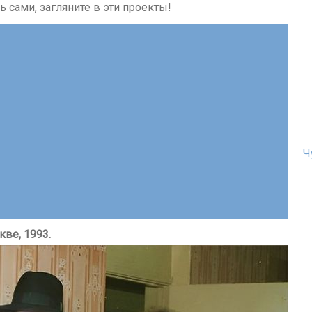
 сами, загляните в эти проекты!
Ч
ве, 1993.