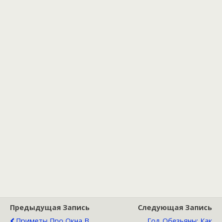
Предыдущая Запись
Следующая Запись
Приметы Про Окна В
Год Обезьяны: Как