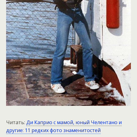
Читать:
Ди Каприо с мамой, юный Челентано и
другие: 11 редких фото знаменитостей