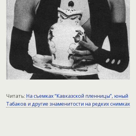
Читать:
На съемках “Кавказской пленницы”, юный
Табаков и другие знаменитости на редких снимках