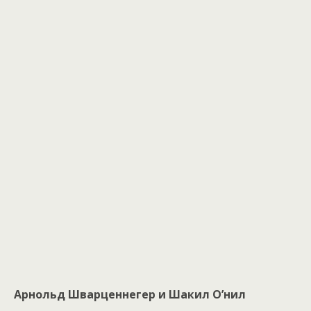
Арнольд Шварценнегер и Шакил O’нил