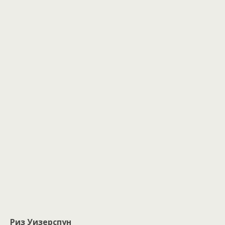
Риз Уизерспун