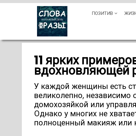
Skip
ПОЗИТИВ
ЖИЗ
to
content
11 ярких примеро
вдохновляющей р
У каждой женщины есть ст
великолепно, независимо о
домохозяйкой или управл
Однако у многих не хвата
полноценный макияж или н