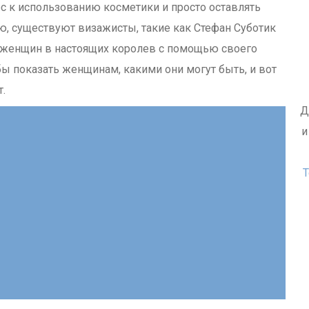
ес к использованию косметики и просто оставлять
ью, существуют визажисты, такие как Стефан Суботик
ть женщин в настоящих королев с помощью своего
обы показать женщинам, какими они могут быть, и вот
.
Д
и
Т