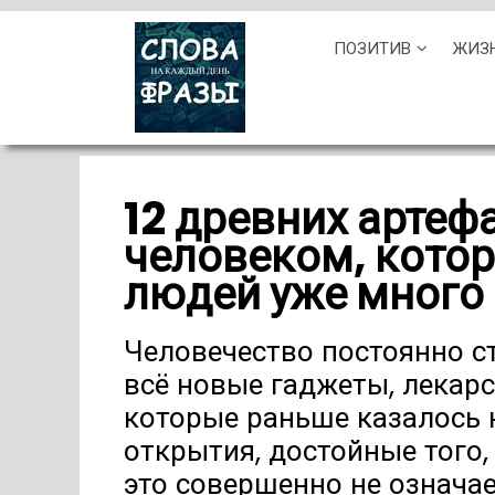
Skip
ПОЗИТИВ
ЖИЗ
to
content
12 древних артеф
человеком, кото
людей уже много
Человечество постоянно с
всё новые гаджеты, лекарс
которые раньше казалось
открытия, достойные того,
это совершенно не означа