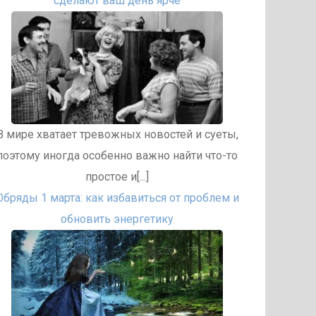
сделают ваш день ярче
В мире хватает тревожных новостей и суеты,
поэтому иногда особенно важно найти что-то
простое и[...]
Обряды 1 марта: как избавиться от проблем и
обновить энергетику