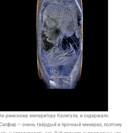
о римскому императору Калигуле, и содержало
Сапфир — очень твёрдый и прочный минерал, поэтому