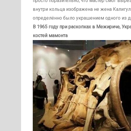
просто поразительно, что мастер смог вырез
внутри кольца изображена не жена Калигулы
определённо было украшением одного из 
В 1965 году при раскопках в Межириче, Укр
костей мамонта