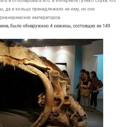
ать и отполировать его. В Интернете гуляют слухи, что
, да и кольцо принадлежало не ему, но оно
древнеримских императоров.
аина, было обнаружено 4 хижины, состоящих из 149