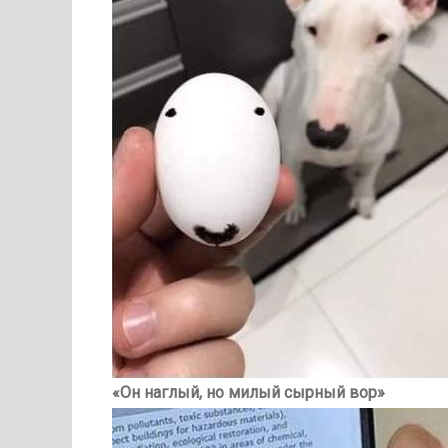
«Он наглый, но милый сырный вор»