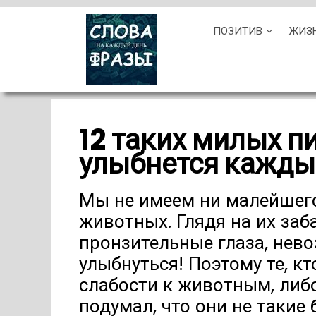
Skip
ПОЗИТИВ
ЖИЗ
to
content
12 таких милых п
улыбнется кажды
Мы не имеем ни малейшего
животных. Глядя на их за
пронзительные глаза, нев
улыбнуться! Поэтому те, кт
слабости к животным, либо
подумал, что они не такие