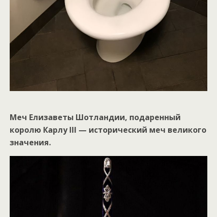
Меч Елизаветы Шотландии, подаренный
королю Карлу III — исторический меч великого
значения.