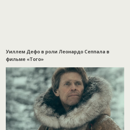
Уиллем Дефо в роли Леонардо Сеппала в
фильме «Того»