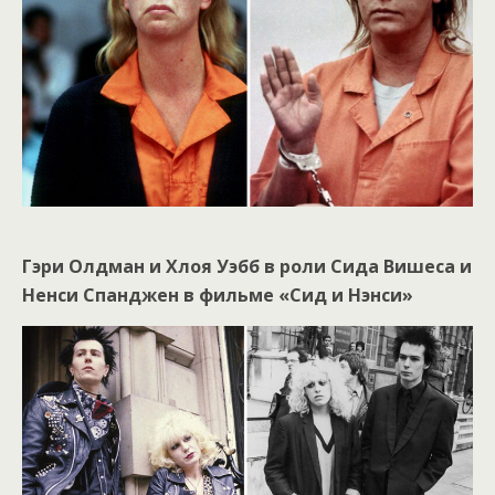
Гэри Олдман и Хлоя Уэбб в роли Сида Вишеса и
Ненси Спанджен в фильме «Сид и Нэнси»