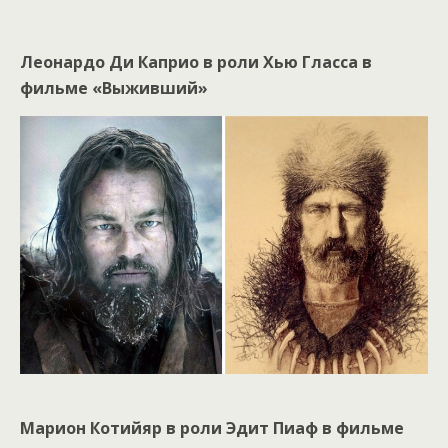
Леонардо Ди Каприо в роли Хью Гласса в
фильме «Выживший»
Марион Котийяр в роли Эдит Пиаф в фильме