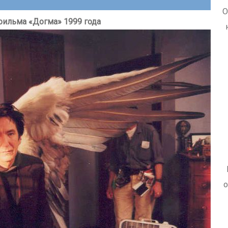
О
фильма «Догма» 1999 года
о