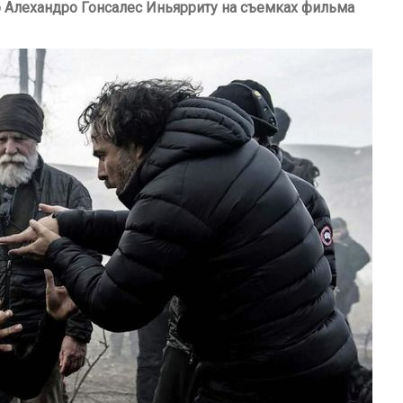
 Алехандро Гонсалес Иньярриту на съемках фильма