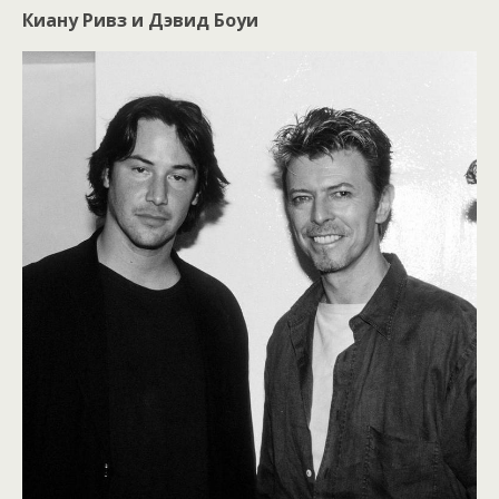
Киану Ривз и Дэвид Боуи