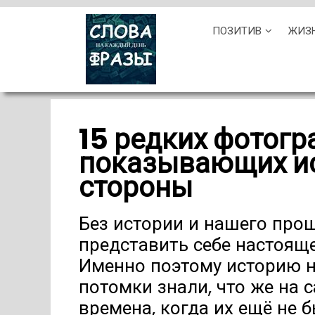
Skip
ПОЗИТИВ
ЖИЗ
to
content
15 редких фотогр
показывающих ис
стороны
Без истории и нашего про
представить себе настояще
Именно поэтому историю н
потомки знали, что же на 
времена, когда их ещё не б