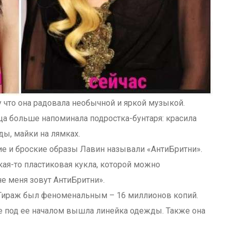
 что она радовала необычной и яркой музыкой.
ца больше напоминала подростка-бунтаря: красила
ды, майки на лямках.
ние и броские образы Лавин называли «АнтиБритни».
кая-то пластиковая кукла, которой можно
не меня зовут АнтиБритни».
Тираж был феноменальным – 16 миллионов копий.
е под ее началом вышла линейка одежды. Также она