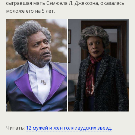
сыгравшая мать Сэмюэла Л. Джексона, оказалась
моложе его на 5 лет.
Читать:
12 мужей и жён голливудских звезд,