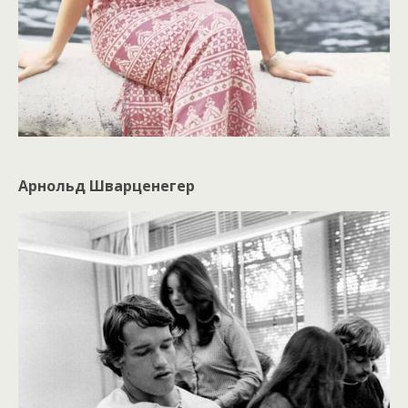
Арнольд Шварценегер