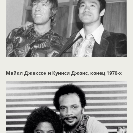
Майкл Джексон и Куинси Джонс, конец 1970-х