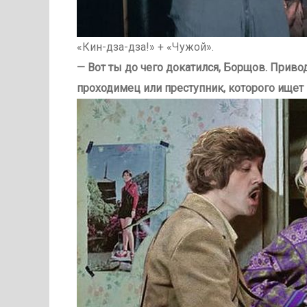
«Кин-дза-дза!» + «Чужой».
— Вот ты до чего докатился, Борщов. Приво
проходимец или преступник, которого ищет