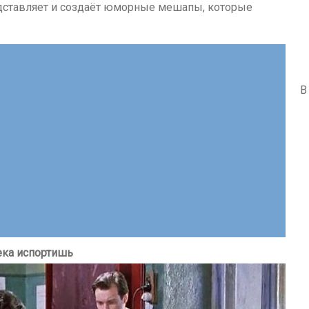
едставляет и создаёт юморные мешапы, которые
В
ека испортишь