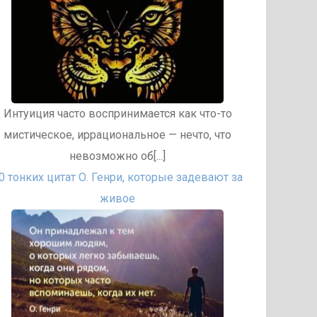
Интуиция часто воспринимается как что-то
мистическое, иррациональное — нечто, что
невозможно об[...]
0 тонких цитат О. Генри, которые задевают за
живое