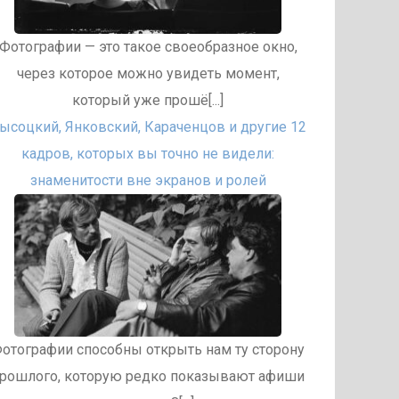
Фотографии — это такое своеобразное окно,
через которое можно увидеть момент,
который уже прошё[...]
ысоцкий, Янковский, Караченцов и другие 12
кадров, которых вы точно не видели:
знаменитости вне экранов и ролей
отографии способны открыть нам ту сторону
рошлого, которую редко показывают афиши