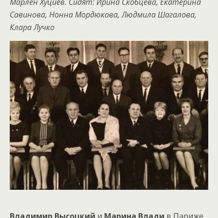
Марлен Хуциев. Сидят: Ирина Скобцева, Екатерина
Савинова, Нонна Мордюкова, Людмила Шагалова,
Клара Лучко
Владимир Высоцкий
и
Марина Влади
в Париже,