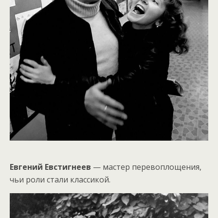
Евгений Евстигнеев
— мастер перевоплощения,
чьи роли стали классикой.