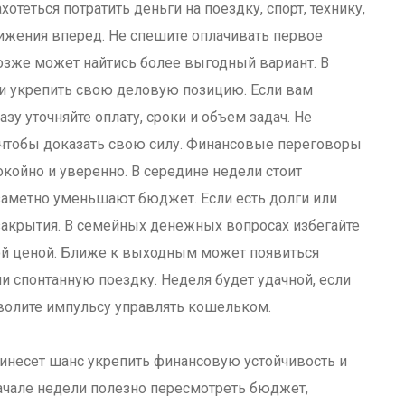
еться потратить деньги на поездку, спорт, технику,
ижения вперед. Не спешите оплачивать первое
озже может найтись более выгодный вариант. В
 и укрепить свою деловую позицию. Если вам
зу уточняйте оплату, сроки и объем задач. Не
, чтобы доказать свою силу. Финансовые переговоры
окойно и уверенно. В середине недели стоит
заметно уменьшают бюджет. Если есть долги или
 закрытия. В семейных денежных вопросах избегайте
бой ценой. Ближе к выходным может появиться
ли спонтанную поездку. Неделя будет удачной, если
зволите импульсу управлять кошельком.
ринесет шанс укрепить финансовую устойчивость и
начале недели полезно пересмотреть бюджет,