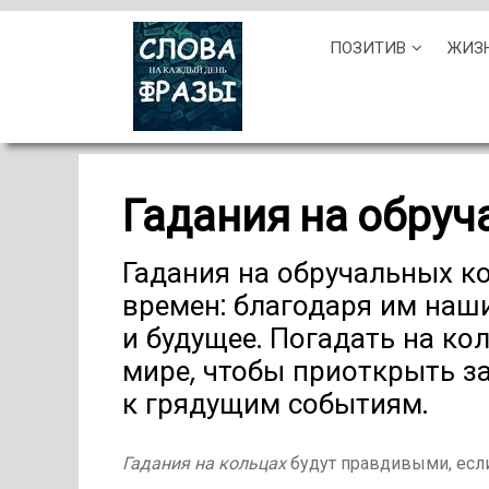
Skip
ПОЗИТИВ
ЖИЗ
to
content
Гадания на обру
Гадания на обручальных к
времен: благодаря им наш
и будущее. Погадать на к
мире, чтобы приоткрыть з
к грядущим событиям.
Гадания на кольцах
будут правдивыми, если