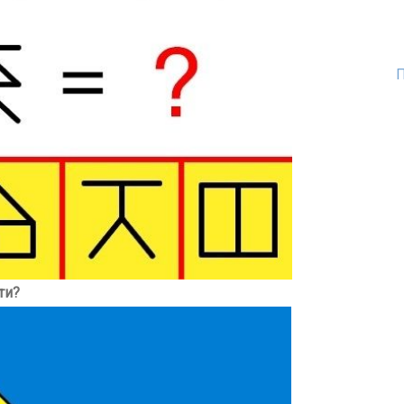
П
ти?