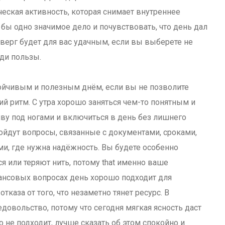
еская активность, которая снимает внутреннее
бы одно значимое дело и почувствовать, что день дал
етверг будет для вас удачным, если вы выберете не
ади пользы.
тойчивым и полезным днём, если вы не позволите
й ритм. С утра хорошо заняться чем-то понятным и
чву под ногами и включиться в день без лишнего
ойдут вопросы, связанные с документами, сроками,
и, где нужна надёжность. Вы будете особенно
ся или теряют нить, потому that именно ваше
нансовых вопросах день хорошо подходит для
тказа от того, что незаметно тянет ресурс. В
овольство, потому что сегодня мягкая ясность даст
 не подходит, лучше сказать об этом спокойно и