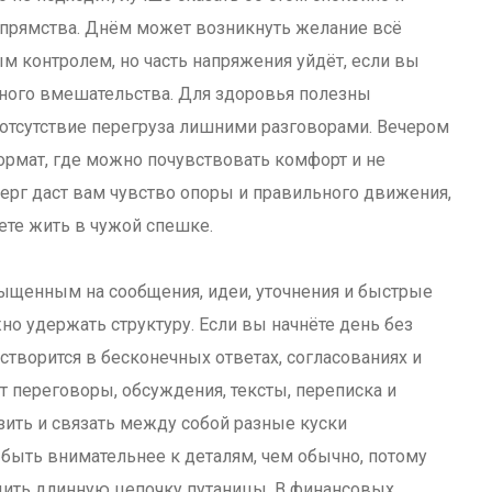
 упрямства. Днём может возникнуть желание всё
м контролем, но часть напряжения уйдёт, если вы
нного вмешательства. Для здоровья полезны
 отсутствие перегруза лишними разговорами. Вечером
рмат, где можно почувствовать комфорт и не
верг даст вам чувство опоры и правильного движения,
нете жить в чужой спешке.
сыщенным на сообщения, идеи, уточнения и быстрые
но удержать структуру. Если вы начнёте день без
створится в бесконечных ответах, согласованиях и
т переговоры, обсуждения, тексты, переписка и
ить и связать между собой разные куски
быть внимательнее к деталям, чем обычно, потому
дить длинную цепочку путаницы. В финансовых