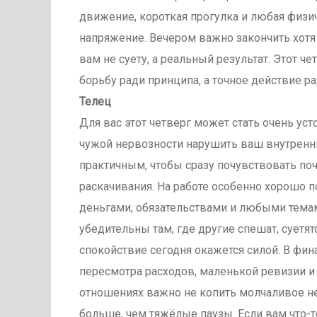
движение, короткая прогулка и любая физич
напряжение. Вечером важно закончить хотя 
вам не суету, а реальный результат. Этот ч
борьбу ради принципа, а точное действие р
Телец
Для вас этот четверг может стать очень ус
чужой нервозности нарушить ваш внутренни
практичным, чтобы сразу почувствовать по
раскачивания. На работе особенно хорошо п
деньгами, обязательствами и любыми темам
убедительны там, где другие спешат, суетят
спокойствие сегодня окажется силой. В фи
пересмотра расходов, маленькой ревизии и о
отношениях важно не копить молчаливое нед
больше, чем тяжёлые паузы. Если вам что-то