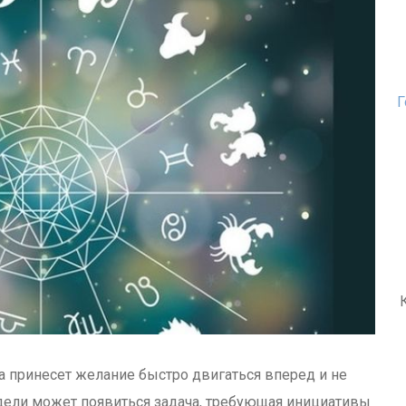
Г
а принесет желание быстро двигаться вперед и не
дели может появиться задача, требующая инициативы