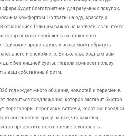
я сфера будет благоприятной для разумных покупок,
евным комфортом. Но траты на еду, красоту и
 В отношениях Тельцам важно не молчать, если что-то
азговор поможет избежать накопленного
. Одинокие представители знака могут обратить
лательного и спокойного. Ближе к выходным вам
отдых без лишней суеты. Неделя принесет пользу,
ить ваш собственный ритм.
026 года ждет много общения, новостей и перемен в
т появиться предложение, которое заставит быстро
ут переговоры, переписка, встречи, короткие поездки
тоит соглашаться сразу на все, что кажется
стро превратить вдохновение в усталость.
д мелкими расходами на дорогу, связь, развлечения