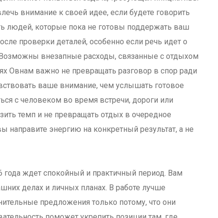
влечь внимание к своей идее, если будете говорить
ить людей, которые пока не готовы поддержать ваш
сле проверки деталей, особенно если речь идет о
. Возможны внезапные расходы, связанные с отдыхом
ях Овнам важно не превращать разговор в спор ради
вствовать ваше внимание, чем услышать готовое
ся с человеком во время встречи, дороги или
зить темп и не превращать отдых в очередное
вы направите энергию на конкретный результат, а не
6 года ждет спокойный и практичный период. Вам
шних делах и личных планах. В работе лучше
мнительные предложения только потому, что они
ательность поможет укрепить позиции там, где