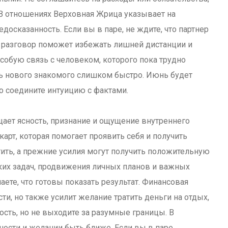
 В отношениях Верховная Жрица указывает на
досказанность. Если вы в паре, не ждите, что партнер
 разговор поможет избежать лишней дистанции и
собую связь с человеком, которого пока трудно
ать нового знакомого слишком быстро. Июнь будет
о соедините интуицию с фактами.
щает ясность, признание и ощущение внутреннего
арт, которая помогает проявить себя и получить
тить, а прежние усилия могут получить положительную
ских задач, продвижения личных планов и важных
маете, что готовы показать результат. Финансовая
и, но также усилит желание тратить деньги на отдых,
ость, но не выходите за разумные границы. В
ности и желании быть ближе. Если вы в паре,