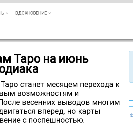
НЬ
ВДОХНОВЕНИЕ
ам Таро на июнь
зодиака
Таро станет месяцем перехода к
овым возможностям и
После весенних выводов многим
двигаться вперед, но карты
Ф
овение с поспешностью.