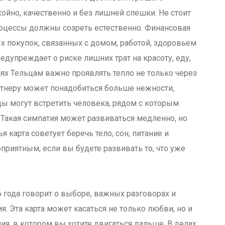
ойно, качественно и без лишней спешки. Не стоит
роцессы должны созреть естественно. Финансовая
х покупок, связанных с домом, работой, здоровьем
дупреждает о риске лишних трат на красоту, еду,
ях Тельцам важно проявлять тепло не только через
партнеру может понадобиться больше нежности,
цы могут встретить человека, рядом с которым
 Такая симпатия может развиваться медленно, но
 карта советует беречь тело, сон, питание и
риятным, если вы будете развивать то, что уже
года говорит о выборе, важных разговорах и
. Эта карта может касаться не только любви, но и
ия, в котором вы хотите двигаться дальше. В делах