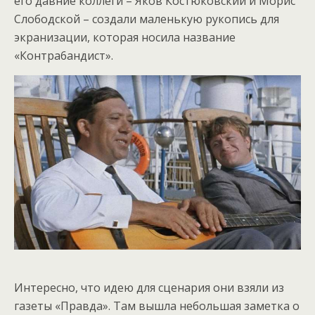
его давние коллеги – Яков Костюковский и Морис
Слободской – создали маленькую рукопись для
экранизации, которая носила название
«Контpa6aндист».
Интересно, что идею для сценария они взяли из
газеты «Правда». Там вышла небольшая заметка о