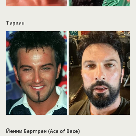
Таркан
Йенни Берггрен (Ace of Bace)