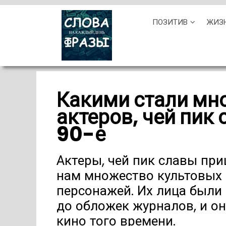
Skip
ПОЗИТИВ
ЖИЗ
to
content
Какими стали мно
актеров, чей пик
90-е
Актеры, чей пик славы при
нам множество культовых
персонажей. Их лица были
до обложек журналов, и о
кино того времени.