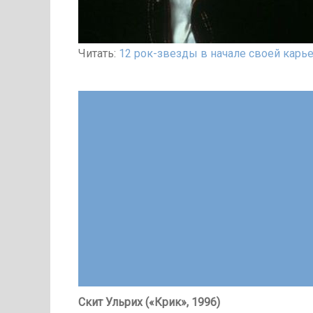
Читать:
12 рок-звезды в начале своей карье
Скит Ульрих («Крик», 1996)