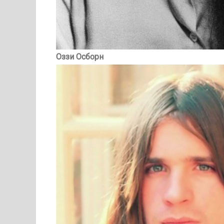
Оззи Осборн