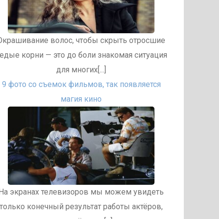
Окрашивание волос, чтобы скрыть отросшие
едые корни — это до боли знакомая ситуация
для многих[...]
9 фото со съемок фильмов, так появляется
магия кино
На экранах телевизоров мы можем увидеть
только конечный результат работы актёров,