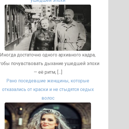
ушедшей эпохи
Иногда достаточно одного архивного кадра,
тобы почувствовать дыхание ушедшей эпохи
— её ритм, [...]
Рано поседевшие женщины, которые
отказались от краски и не стыдятся седых
волос