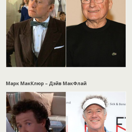
Марк МакКлюр – Дэйв МакФлай