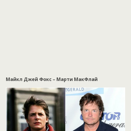
Майкл Джей Фокс – Марти МакФлай