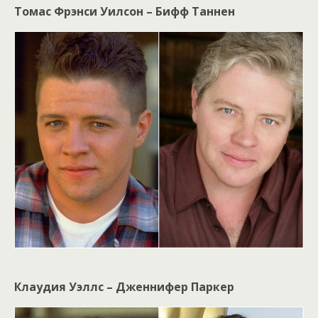
Томас Фрэнси Уилсон – Бифф Таннен
Клаудия Уэллс – Дженнифер Паркер