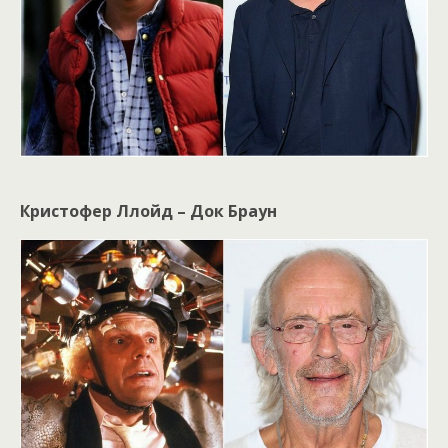
Кристофер Ллойд – Док Браун