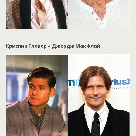
Криспин Гловер – Джордж МакФлай