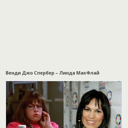
Венди Джо Спербер – Линда МакФлай