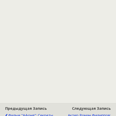
Предыдущая Запись
Следующая Запись
Фильм "Афоня": Секреты
Актер Роман Филиппов: