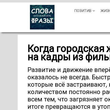
Skip
ПОЗИТИВ
ЖИЗ
to
content
Когда городская 
на кадры из фил
Развитие и движение вперё
оказалось не всегда. Быст
которые всё застраивают,
количеством постоянно р
всем тем, что загрязняет 
итоге превращаются в уто