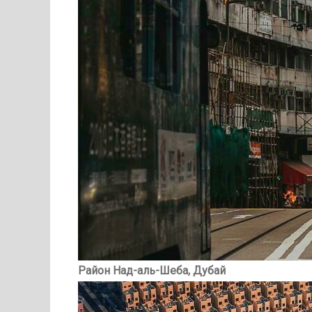
Район Над-аль-Шеба, Дубай