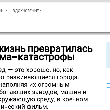
НЬ
ВДОХНОВЕНИЕ
жизнь превратилась
ьма-катастрофы
д — это хорошо, но, как
ро развивающиеся города,
 наполняя их огромным
аботающих заводов, машин и
окружающую среду, в коечном
пический фильм.