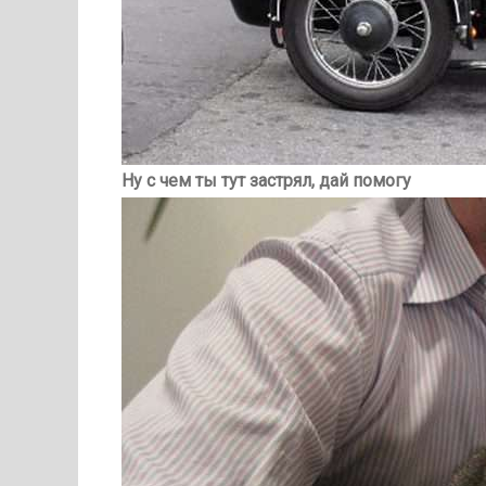
Ну с чем ты тут застрял, дай помогу