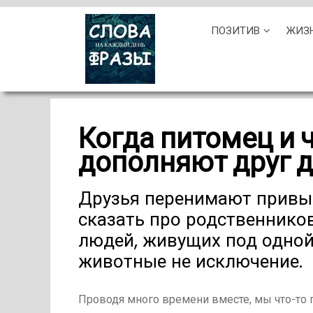
Skip
ПОЗИТИВ
ЖИЗ
to
content
Когда питомец и 
дополняют друг д
Друзья перенимают привыч
сказать про родственников
людей, живущих под одно
животные не исключение.
Проводя много времени вместе, мы что-то пе