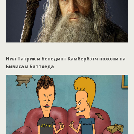
Нил Патрик и Бенедикт Камбербэтч похожи на
Бивиса и Баттхеда