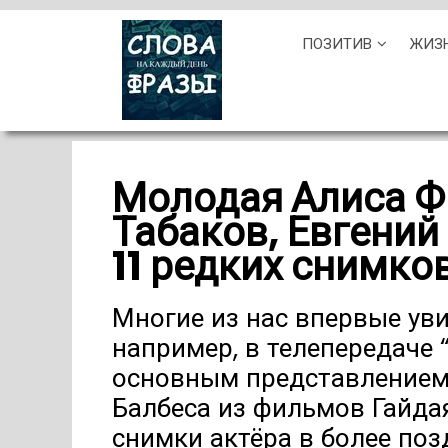
Skip
ПОЗИТИВ
ЖИЗ
to
content
Молодая Алиса Ф
Табаков, Евгений 
11 редких снимко
Многие из нас впервые ув
например, в телепередаче 
основным представлением 
Балбеса из фильмов Гайда
снимки актёра в более поз