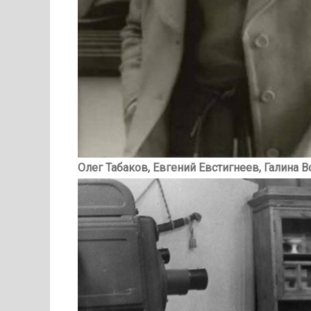
Олег Табаков, Евгений Евстигнеев, Галина В