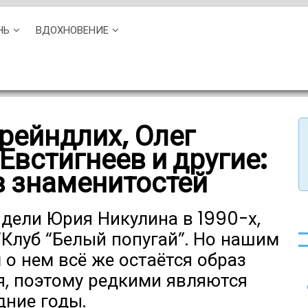
НЬ
ВДОХНОВЕНИЕ
рейндлих, Олег
Евстигнеев и другие:
в знаменитостей
идели Юрия Никулина в 1990-х,
“Клуб “Белый попугай”. Но нашим
о нем всё же остаётся образ
я, поэтому редкими являются
дние годы.