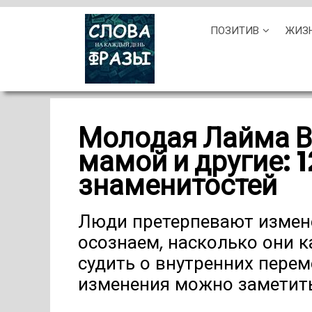
Skip
ПОЗИТИВ
ЖИЗ
to
content
Молодая Лайма Ва
мамой и другие: 
знаменитостей
Люди претерпевают измене
осознаем, насколько они 
судить о внутренних пере
изменения можно заметит