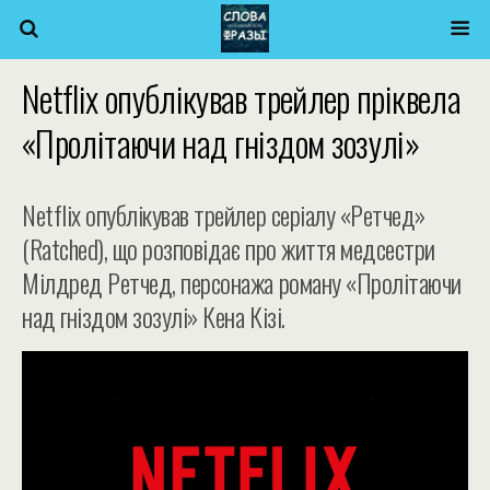
Netflix опублікував трейлер пріквела
«Пролітаючи над гніздом зозулі»
Netflix опублікував трейлер серіалу «Ретчед»
(Ratched), що розповідає про життя медсестри
Мілдред Ретчед, персонажа роману «Пролітаючи
над гніздом зозулі» Кена Кізі.