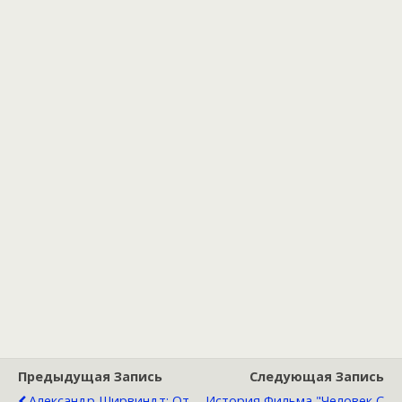
Предыдущая Запись
Следующая Запись
Александр Ширвиндт: От
История Фильма "Человек С