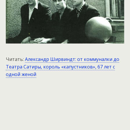
Читать:
Александр Ширвиндт: от коммуналки до
Театра Сатиры, король «капустников», 67 лет с
одной женой