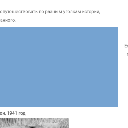
опутешествовать по разным уголкам истории,
анного.
Е
н, 1941 год