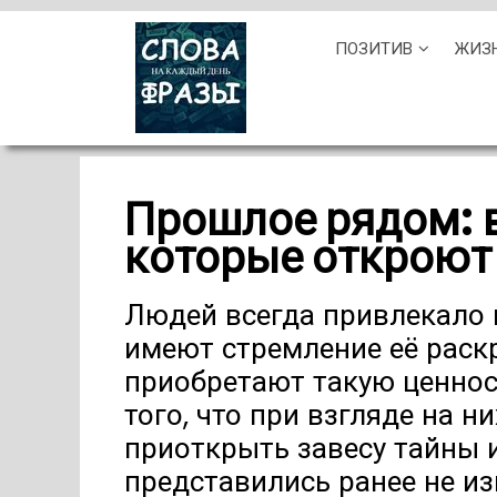
Skip
ПОЗИТИВ
ЖИЗ
to
content
Прошлое рядом: 
которые откроют
Людей всегда привлекало в
имеют стремление её раск
приобретают такую ценнос
того, что при взгляде на н
приоткрыть завесу тайны и
представились ранее не и