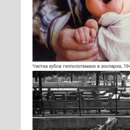
Чистка зубов гиппопотамихе в зоопарке, 19