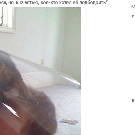
са, но, к счастью, кое-кто хотел её подбодрить”
М
и
в