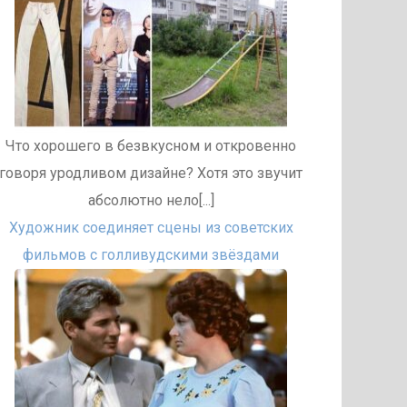
Что хорошего в безвкусном и откровенно
говоря уродливом дизайне? Хотя это звучит
абсолютно нело[...]
Художник соединяет сцены из советских
фильмов с голливудскими звёздами