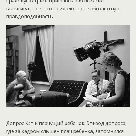
Градову! Актрисе пришлось изо всех сил
вытягивать ее, что придало сцене абсолютную
правдоподобность.
Допрос Кэт и плачущий ребенок: Эпизод допроса,
где за кадром слышен плач ребенка, запомнился