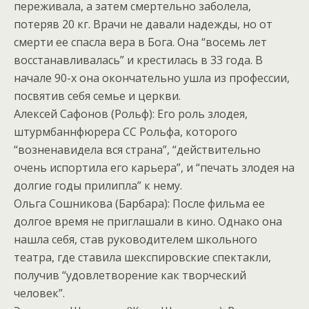
переживала, а затем смертельно заболела,
потеряв 20 кг. Врачи не давали надежды, но от
смерти ее спасла вера в Бога. Она “восемь лет
восстанавливалась” и крестилась в 33 года. В
начале 90-х она окончательно ушла из профессии,
посвятив себя семье и церкви.
Алексей Сафонов (Рольф): Его роль злодея,
штурмбаннфюрера СС Рольфа, которого
“возненавидела вся страна”, “действительно
очень испортила его карьера”, и “печать злодея на
долгие годы прилипла” к нему.
Ольга Сошникова (Барбара): После фильма ее
долгое время не приглашали в кино. Однако она
нашла себя, став руководителем школьного
театра, где ставила шекспировские спектакли,
получив “удовлетворение как творческий
человек”.