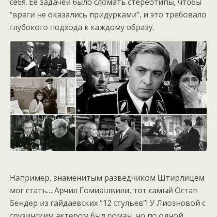
себя. Ее задачей было сломать стереотипы, чтобы
“враги не оказались придурками”, и это требовало
глубокого подхода к каждому образу.
Например, знаменитым разведчиком Штирлицем
мог стать… Арчил Гомиашвили, тот самый Остап
Бендер из гайдаевских “12 стульев”! У Лиозновой с
грузинским актером был роман, но по одной