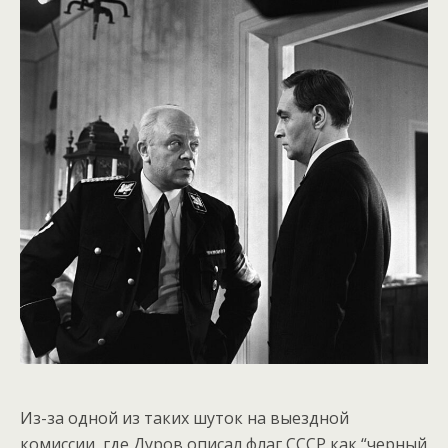
Из-за одной из таких шуток на выездной
комиссии, где Дуров описал флаг СССР как “черный