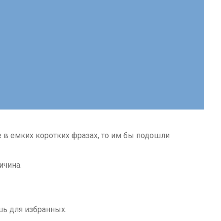
 в емких коротких фразах, то им бы подошли
ичина.
шь для избранных.