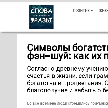
Skip
ПОЗИТИВ
ЖИЗ
to
content
Символы богатств
фэн-шуй: как их 
Согласно древнему учению
счастья в жизни, если гр
богатства и процветания. 
благополучие и забыть о б
Во все времена люди стремились приумнож