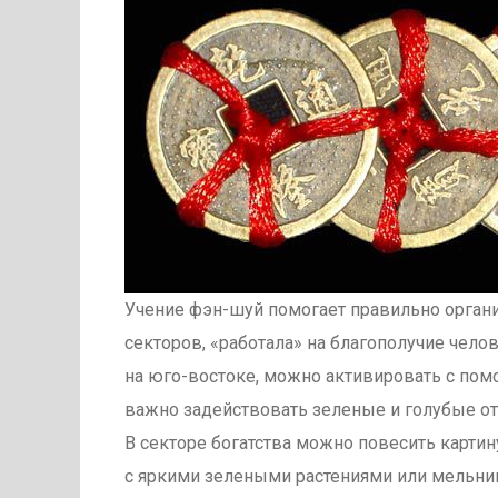
Учение фэн-шуй помогает правильно организ
секторов, «работала» на благополучие чело
на юго-востоке, можно активировать с по
важно задействовать зеленые и голубые отт
В секторе богатства можно повесить картин
с яркими зелеными растениями или мельниц