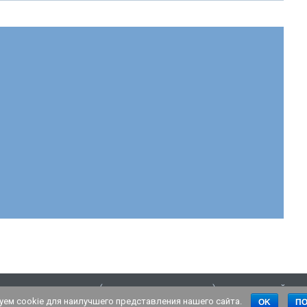
ровании материалов (полного или частичного) со страниц сайта -
ем cookie для наилучшего представления нашего сайта.
OK
П