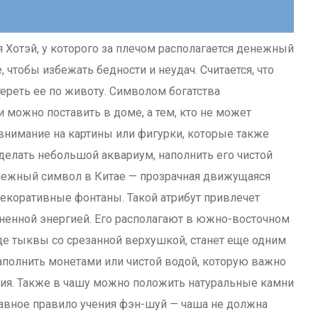
 Хотэй, у которого за плечом располагается денежный
 чтобы избежать бедности и неудач. Считается, что
ереть ее по животу. Символом богатства
 можно поставить в доме, а тем, кто не может
 внимание на картины или фигурки, которые также
делать небольшой аквариум, наполнить его чистой
енежный символ в Китае — прозрачная движущаяся
декоративные фонтаны. Такой атрибут привлечет
зненной энергией. Его располагают в южно-восточном
иде тыквы со срезанной верхушкой, станет еще одним
полнить монетами или чистой водой, которую важно
ения. Также в чашу можно положить натуральные камни
авное правило учения фэн-шуй — чаша не должна