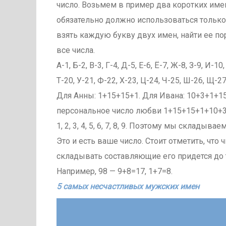
число. Возьмем в пример два коротких имени
обязательно должно использоваться только
взять каждую букву двух имен, найти ее п
все числа.
А-1, Б-2, В-3, Г-4, Д-5, Е-6, Ё-7, Ж-8, З-9, И-1
Т-20, У-21, Ф-22, Х-23, Ц-24, Ч-25, Ш-26, Щ-27
Для Анны: 1+15+15+1. Для Ивана: 10+3+1+1
персональное число любви 1+15+15+1+10+3+1
1, 2, 3, 4, 5, 6, 7, 8, 9. Поэтому мы склад
Это и есть ваше число. Стоит отметить, что
складывать составляющие его придется до те
Например, 98 — 9+8=17, 1+7=8.
5 самых несчастливых мужских имен