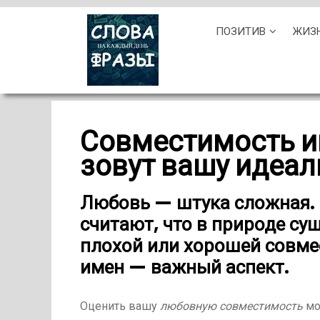
Skip
ПОЗИТИВ
ЖИЗ
to
content
Совместимость и
зовут вашу идеал
Любовь — штука сложная. 
считают, что в природе су
плохой или хорошей совме
имен — важный аспект.
Оценить вашу
любовную совместимость
мо