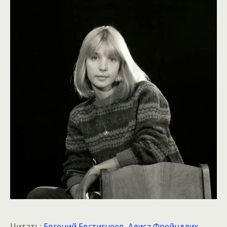
Читать:
Евгений Евстигнеев, Алиса Фрейндлих,