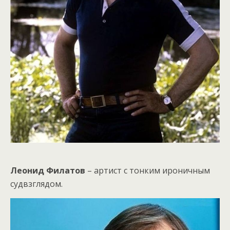
Леонид Филатов
– артист с тонким ироничным
судвзглядом.