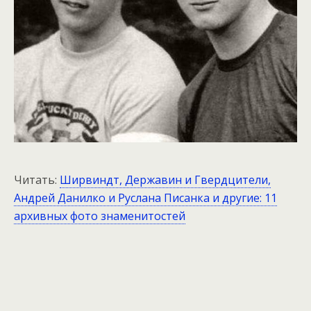
Читать:
Ширвиндт, Державин и Гвердцители,
Андрей Данилко и Руслана Писанка и другие: 11
архивных фото знаменитостей