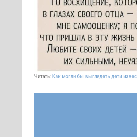
Читать:
Как могли бы выглядеть дети извест