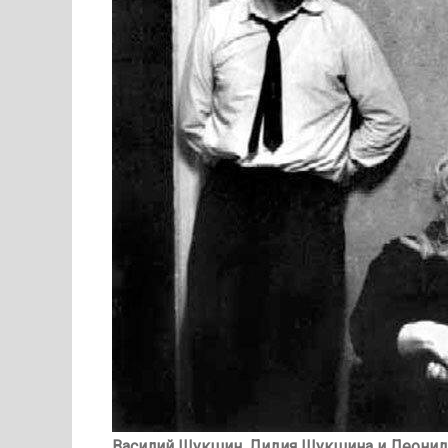
Василий Шукшин, Лидия Шукшина и Леонид