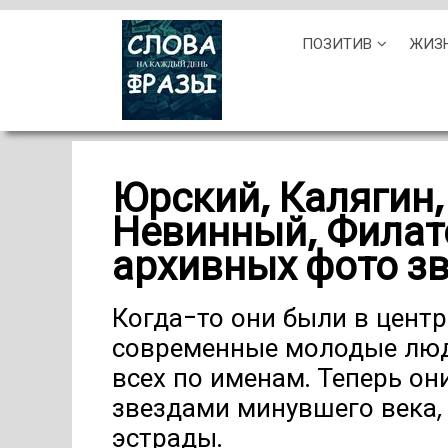
Skip
ПОЗИТИВ
ЖИЗ
to
content
Юрский, Калягин,
Невинный, Филато
архивных фото зв
Когда-то они были в центр
современные молодые люди
всех по именам. Теперь о
звездами минувшего века,
эстрады.