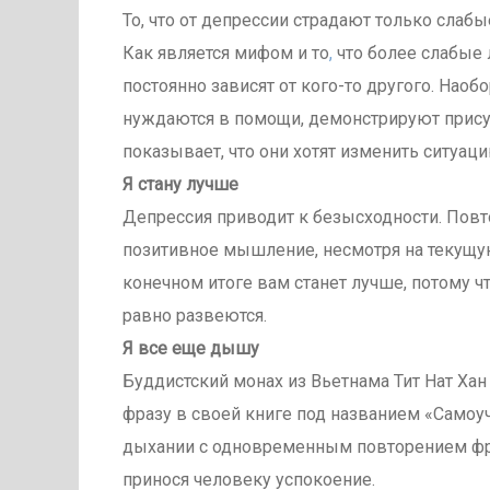
То, что от депрессии страдают только слаб
Как является мифом и то
,
что более слабые л
постоянно зависят от кого-то другого. Нао
нуждаются в помощи, демонстрируют присут
показывает, что они хотят изменить ситуац
Я стану лучше
Депрессия приводит к безысходности. Повто
позитивное мышление, несмотря на текущу
конечном итоге вам станет лучше, потому ч
равно развеются.
Я все еще дышу
Буддистский монах из Вьетнама Тит Нат Хан
фразу в своей книге под названием «Самоу
дыхании с одновременным повторением фра
принося человеку успокоение.