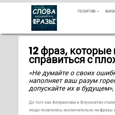
Skip
ПОЗИТИВ
ЖИЗ
to
content
12 фраз, которые
справиться с пл
«Не думайте о своих ошибк
наполняет ваш разум горе
допускайте их в будущем»
До того как Алпразолам и Флуоксетин стал
люди полагались исключительно на фразы 