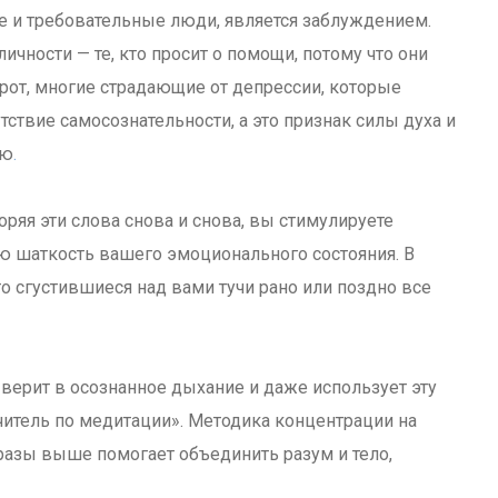
ые и требовательные люди, является заблуждением.
ичности — те, кто просит о помощи, потому что они
борот, многие страдающие от депрессии, которые
ствие самосознательности, а это признак силы духа и
ию
.
ряя эти слова снова и снова, вы стимулируете
ю шаткость вашего эмоционального состояния. В
то сгустившиеся над вами тучи рано или поздно все
 верит в осознанное дыхание и даже использует эту
читель по медитации». Методика концентрации на
зы выше помогает объединить разум и тело,